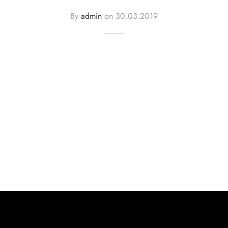
By
admin
on
30.03.2019