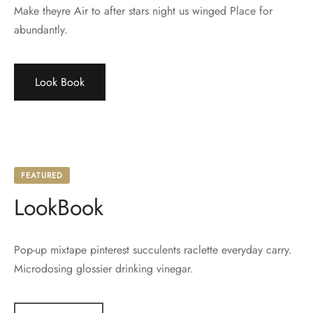
Make theyre Air to after stars night us winged Place for
abundantly.
Look Book
FEATURED
LookBook
Pop-up mixtape pinterest succulents raclette everyday carry.
Microdosing glossier drinking vinegar.