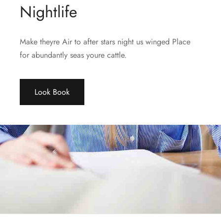
Nightlife
σελίδα
του
προϊόντος
Make theyre Air to after stars night us winged Place
for abundantly seas youre cattle.
Look Book