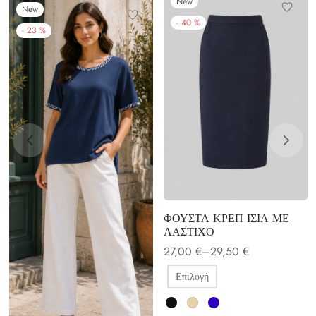
New
New
-
40
%
-
23
%
ΦΟΥΣΤΑ ΚΡΕΠ ΙΣΙΑ ΜΕ
ΛΑΣΤΙΧΟ
Price
27,00
€
–
29,50
€
range:
Αυτό
27,00 €
Επιλογή
through
το
29,50 €
προϊόν