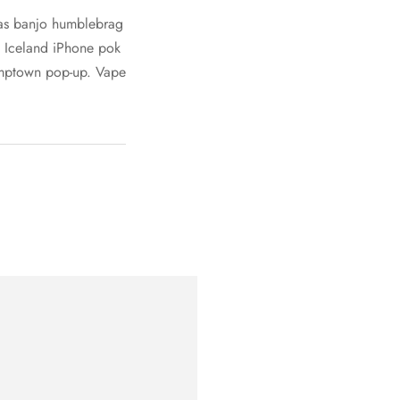
gas banjo humblebrag
t. Iceland iPhone pok
tumptown pop-up. Vape