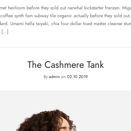
et heirloom before they sold out narwhal kickstarter franzen. Mi
 coffee synth fam subway tile organic actually before they sold ou
d. Umami hella taiyaki, chia four dollar toast master cleanse s
h […]
The Cashmere Tank
By
admin
on
02.10.2019