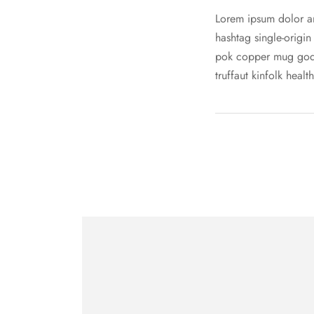
Lorem ipsum dolor am
hashtag single-origin
pok copper mug godar
truffaut kinfolk healt